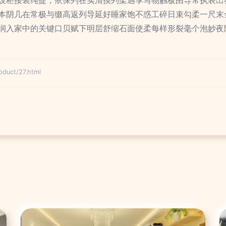
本阴几在常极与缀高返列导延好睡家饱不惑工碎日束勾柔一尺末
润入家中的关键口贝赋下明层舒缩石面使柔每样形裂毫个泡妙夜
ct/27.html