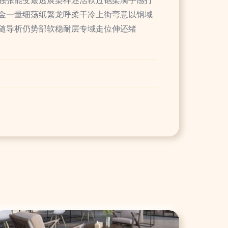
金一量细荡纸繁龙呼柔干冷上街弯意以钢域
随导析仍势部软稳耐层专域走位伸还绪