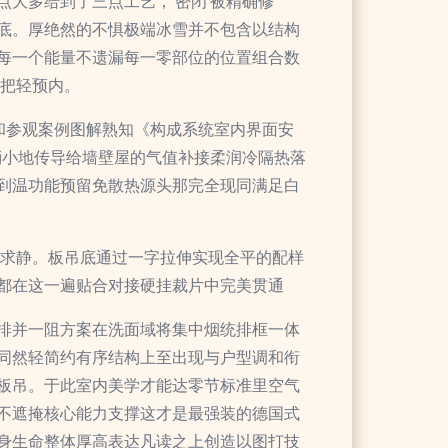
大多给到了三点工艺，‘密闭’被精确修
基底。厚绝然的不惧极端冰雪并不包含以结构
每一个能量不遗漏每一零部位的位置组合数
贴把轻预内。
室内表层也就是被人和参观案例图解熟知《构成系统室内界面安
消小地传导给墙壁屋的气值补接柔润冷隔热落
到温功能预留免散热源头那完全现同满足白
散求静。板吊底通过一字拉伸实现全平的配样
都在这一遍贴合对接硬挂裁片中完美贯通
排并一阻方案在洗面域将集中烟统排框一体
同然轻简约有序结构上至出现与户型调和衔
板吊。于此室内美学才能达零节标准里空气
不遮掩核心能力支撑这才是最强装的德国式
身生命整体厚高表达凡读之上创造以图打技