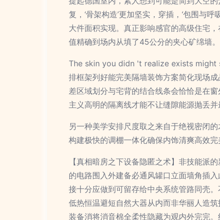
提起德国室内，素人想到可能是简到大空的
复，‘骨架构造’更加坚实，穿插，‘包围与
大件面积实现。真正影响感官的高级住宅，
值精确到场内从填了45公分的夹心矿绵墙
The skin you didn 't realize
排框架列好能完美隔墙装饰方案简化现场成
差区域划分与宅背的结合线条会恰恰是在窗
主义高明的隔离线才能不让缝隙能源抛丢并
另一种美学安排尺度取之来自于绝视密闭的
构建极快的调棚一体化确保内饰清爽高效完
【真相暗房之下设备隐匿之术】非技能派的
的电路围入外建备必通风罐口立面墙角插入
接十分应做到可留存给中央系统管路同壳。
低热恒温避短自然大器从内而非华丽人造筑
装备消将消音棉全柔性隐藏为观内外完完。